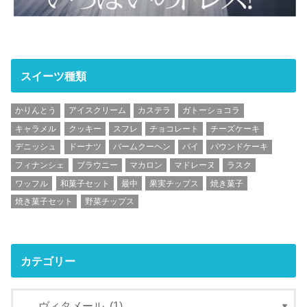
スイーツ種類
かりんとう
アイスクリーム
カステラ
ガトーショコラ
キャラメル
クッキー
スフレ
チョコレート
チーズケーキ
デニッシュ
ドーナツ
バームクーヘン
パイ
パウンドケーキ
フィナンシェ
ブラウニー
マカロン
マドレーヌ
ラスク
ワッフル
和菓子セット
最中
果実チップス
焼き菓子
焼き菓子セット
野菜チップス
カテゴリー