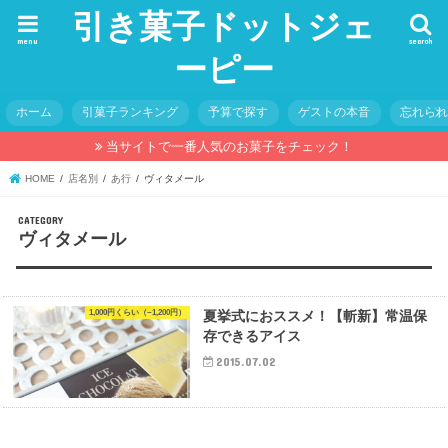
引き菓子ドットジェ
menu
search
ーピー
ホーム
引菓子ランキング
予算で探す
ゲストの本音
忘れら
当サイトで一番人気のお菓子をチェック！
HOME
店名別
あ行
ヴィタメール
ヴィタメール
1,000円くらい（~1,200円）
夏挙式におススメ！【斬新】常温保
存できるアイス
2015.07.02