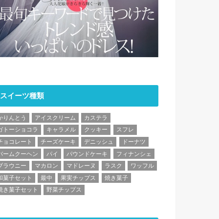
スイーツ種類
かりんとう
アイスクリーム
カステラ
ガトーショコラ
キャラメル
クッキー
スフレ
チョコレート
チーズケーキ
デニッシュ
ドーナツ
バームクーヘン
パイ
パウンドケーキ
フィナンシェ
ブラウニー
マカロン
マドレーヌ
ラスク
ワッフル
和菓子セット
最中
果実チップス
焼き菓子
焼き菓子セット
野菜チップス