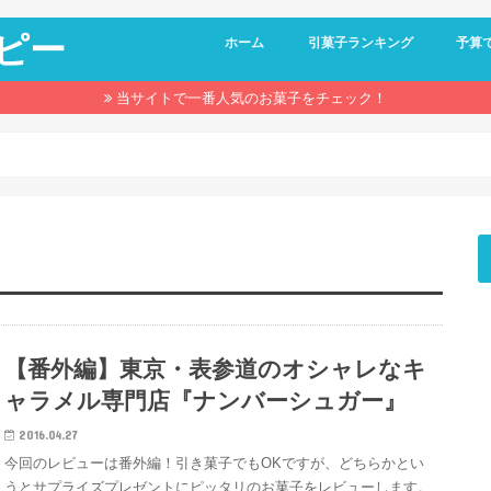
ピー
ホーム
引菓子ランキング
予算
1,00
1,50
2,00
当サイトで一番人気のお菓子をチェック！
【番外編】東京・表参道のオシャレなキ
ャラメル専門店『ナンバーシュガー』
2016.04.27
今回のレビューは番外編！引き菓子でもOKですが、どちらかとい
うとサプライズプレゼントにピッタリのお菓子をレビューします。