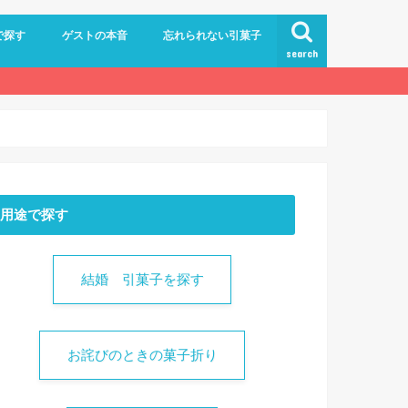
で探す
ゲストの本音
忘れられない引菓子
search
0円くらい（~1,200円）
0円くらい（1,300~1,700円）
0円くらい（1,700~）
用途で探す
結婚 引菓子を探す
お詫びのときの菓子折り