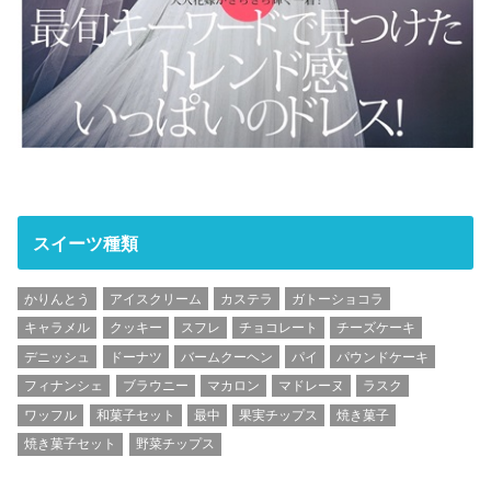
スイーツ種類
かりんとう
アイスクリーム
カステラ
ガトーショコラ
キャラメル
クッキー
スフレ
チョコレート
チーズケーキ
デニッシュ
ドーナツ
バームクーヘン
パイ
パウンドケーキ
フィナンシェ
ブラウニー
マカロン
マドレーヌ
ラスク
ワッフル
和菓子セット
最中
果実チップス
焼き菓子
焼き菓子セット
野菜チップス