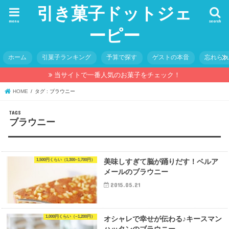
引き菓子ドットジェ
menu
search
ーピー
ホーム
引菓子ランキング
予算で探す
ゲストの本音
忘れら
当サイトで一番人気のお菓子をチェック！
HOME
タグ : ブラウニー
ブラウニー
1,500円くらい（1,300~1,700円）
美味しすぎて脳が踊りだす！ベルア
メールのブラウニー
2015.05.21
1,000円くらい（~1,200円）
オシャレで幸せが伝わる♪キースマン
ハッタンのブラウニー