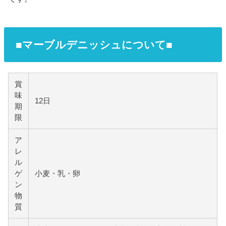
■マーブルデニッシュについて■
賞
味
12日
期
限
ア
レ
ル
ゲ
小麦・乳・卵
ン
物
質