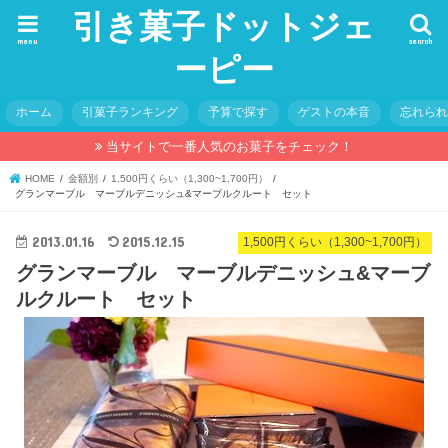
引き菓子ドットジェ
menu
search
ーピー
ホーム
引菓子ランキング
予算で探す
ゲストの本音
忘れら
当サイトで一番人気のお菓子をチェック！
HOME
金額別
1,500円くらい（1,300~1,700円）
グランマーブル マーブルデニッシュ&マーブルクルート セット
2013.01.16
2015.12.15
1,500円くらい（1,300~1,700円）
グランマーブル マーブルデニッシュ&マーブ
ルクルート セット