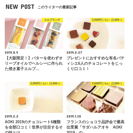
NEW POST
このライターの最新記事
エルブランチ
3,000円くらい（2,800~）
2019.8.9
2019.2.27
【大阪限定！】バターを使わずオ
プレゼントにおすすめな有名パテ
リーブオイルでヘルシーに作られ
ィシエ6人のチョコレートをじっ
た焼き菓子エルブ…
くり口コミ！
3,000円くらい（2,800~）
3,000円くらい（2,800~）
2019.2.2
2019.1.30
AOKI 2019のチョコレート6種類
フランスのショコラ品評会で最高
を全部口コミ！世界が注目するそ
位受賞「サダハルアオキ AOKI
の味とは…
2019」の…