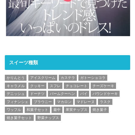
スイーツ種類
かりんとう
アイスクリーム
カステラ
ガトーショコラ
キャラメル
クッキー
スフレ
チョコレート
チーズケーキ
デニッシュ
ドーナツ
バームクーヘン
パイ
パウンドケーキ
フィナンシェ
ブラウニー
マカロン
マドレーヌ
ラスク
ワッフル
和菓子セット
最中
果実チップス
焼き菓子
焼き菓子セット
野菜チップス