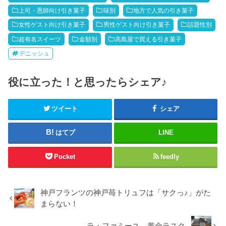
上司・恩師向け引き菓子
味別
地方で人気の引き菓子
女性ゲスト向け引き菓子
男性ゲスト向け引き菓子
話題性別
超有名スイーツ
金額別
高島屋で買える引き菓子
デニッシュ
役に立った！と思ったらシェア♪
ツイート
シェア
はてブ
LINE
Pocket
feedly
神戸フランツの神戸苺トリュフは「サクっ♪」がた
まらない！