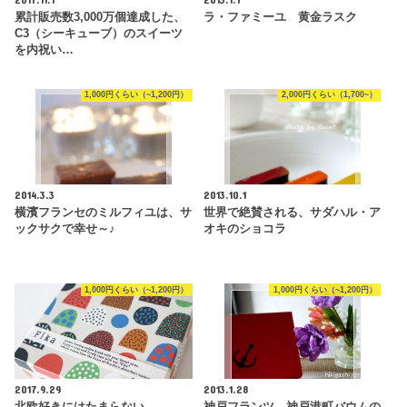
累計販売数3,000万個達成した、
ラ・ファミーユ 黄金ラスク
C3（シーキューブ）のスイーツ
を内祝い…
1,000円くらい（~1,200円）
2,000円くらい（1,700~）
2014.3.3
2013.10.1
横濱フランセのミルフィユは、サ
世界で絶賛される、サダハル・ア
ックサクで幸せ～♪
オキのショコラ
1,000円くらい（~1,200円）
1,000円くらい（~1,200円）
2017.9.29
2013.1.28
北欧好きにはたまらない
神戸フランツ 神戸港町バウムの