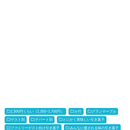
1,500円くらい（1,300~1,700円）
か行
グランマーブル
ゲスト別
デパート別
とにかく美味しい引き菓子
ファミリーゲスト向け引き菓子
みんなに愛される味の引き菓子