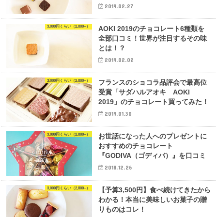
2019.02.27
3,000円くらい（2,800~）
AOKI 2019のチョコレート6種類を
全部口コミ！世界が注目するその味
とは！？
2019.02.02
3,000円くらい（2,800~）
フランスのショコラ品評会で最高位
受賞「サダハルアオキ AOKI
2019」のチョコレート買ってみた！
2019.01.30
3,000円くらい（2,800~）
お世話になった人へのプレゼントに
おすすめのチョコレート
『GODIVA（ゴディバ）』を口コミ
2018.12.26
3,000円くらい（2,800~）
【予算3,500円】食べ続けてきたから
わかる！本当に美味しいお菓子の贈
りものはコレ！