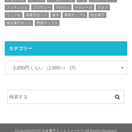
フィナンシェ
ブラウニー
マカロン
マドレーヌ
ラスク
ワッフル
和菓子セット
最中
果実チップス
焼き菓子
焼き菓子セット
野菜チップス
カテゴリー
©Copyright2026
引き菓子ドットジェーピー
.All Rights Reserved.