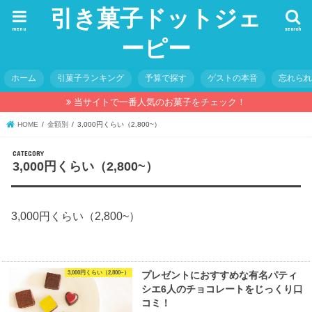
引き菓子ドットジェ
menu
search
ーピー
ホーム
引菓子ランキング
予算で探す
ゲストの本音
忘れら
当サイトで一番人気のお菓子をチェック！
HOME
金額別
3,000円くらい（2,800~）
3,000円くらい（2,800~）
3,000円くらい（2,800~）
3,000円くらい（2,800~）
プレゼントにおすすめな有名パティ
シエ6人のチョコレートをじっくり口
コミ！