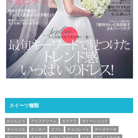
スイーツ種類
かりんとう
アイスクリーム
カステラ
ガトーショコラ
キャラメル
クッキー
スフレ
チョコレート
チーズケーキ
デニッシュ
ドーナツ
バームクーヘン
パイ
パウンドケーキ