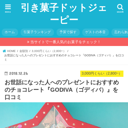
引き菓子ドットジェ
menu
search
ーピー
ホーム
引菓子ランキング
予算で探す
ゲストの本音
忘れら
当サイトで一番人気のお菓子をチェック！
HOME
金額別
3,000円くらい（2,800~）
お世話になった人へのプレゼントにおすすめのチョコレート『GODIVA（ゴディバ）』を口コ
ミ
2018.12.26
3,000円くらい（2,800~）
お世話になった人へのプレゼントにおすすめ
のチョコレート『GODIVA（ゴディバ）』を
口コミ