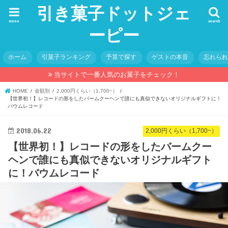
引き菓子ドットジェ
menu
search
ーピー
ホーム
引菓子ランキング
予算で探す
ゲストの本音
忘れら
当サイトで一番人気のお菓子をチェック！
HOME
金額別
2,000円くらい（1,700~）
【世界初！】レコードの形をしたバームクーヘンで誰にも真似できないオリジナルギフトに！
バウムレコード
2018.06.22
2,000円くらい（1,700~）
【世界初！】レコードの形をしたバームクー
ヘンで誰にも真似できないオリジナルギフト
に！バウムレコード