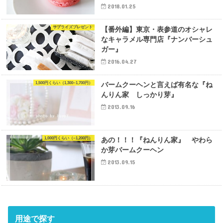
2018.01.25
サプライズプレゼント
【番外編】東京・表参道のオシャレ
なキャラメル専門店『ナンバーシュ
ガー』
2016.04.27
1,500円くらい（1,300~1,700円）
バームクーヘンと言えば有名な『ね
んりん家 しっかり芽』
2013.09.16
1,000円くらい（~1,200円）
あの！！！『ねんりん家』 やわら
か芽バームクーヘン
2013.09.15
用途で探す