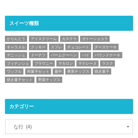
スイーツ種類
かりんとう
アイスクリーム
カステラ
ガトーショコラ
キャラメル
クッキー
スフレ
チョコレート
チーズケーキ
デニッシュ
ドーナツ
バームクーヘン
パイ
パウンドケーキ
フィナンシェ
ブラウニー
マカロン
マドレーヌ
ラスク
ワッフル
和菓子セット
最中
果実チップス
焼き菓子
焼き菓子セット
野菜チップス
カテゴリー