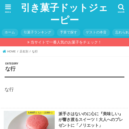
引き菓子ドットジェ
menu
search
ーピー
ホーム
引菓子ランキング
予算で探す
ゲストの本音
忘れら
当サイトで一番人気のお菓子をチェック！
HOME
店名別
な行
な行
な行
3,000円くらい（2,800~）
派手さはないのに心に『美味しい』
が響き渡るスイーツ！大人へのプレ
ゼントに「ノリエット」