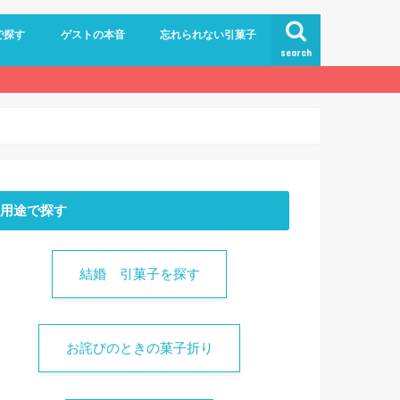
で探す
ゲストの本音
忘れられない引菓子
search
0円くらい（~1,200円）
0円くらい（1,300~1,700円）
0円くらい（1,700~）
用途で探す
結婚 引菓子を探す
お詫びのときの菓子折り