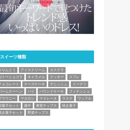
スイーツ種類
かりんとう
アイスクリーム
カステラ
ガトーショコラ
キャラメル
クッキー
スフレ
チョコレート
チーズケーキ
デニッシュ
ドーナツ
バームクーヘン
パイ
パウンドケーキ
フィナンシェ
ブラウニー
マカロン
マドレーヌ
ラスク
ワッフル
和菓子セット
最中
果実チップス
焼き菓子
焼き菓子セット
野菜チップス