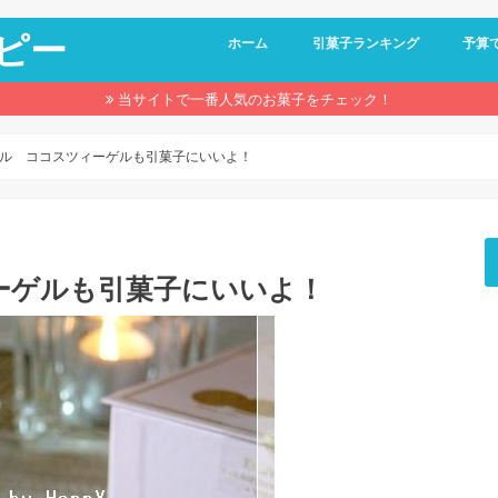
ピー
ホーム
引菓子ランキング
予算
1,00
1,50
2,00
当サイトで一番人気のお菓子をチェック！
ル ココスツィーゲルも引菓子にいいよ！
ーゲルも引菓子にいいよ！