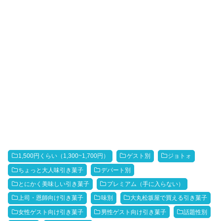
1,500円くらい（1,300~1,700円）
ゲスト別
ジョトォ
ちょっと大人味引き菓子
デパート別
とにかく美味しい引き菓子
プレミアム（手に入らない）
上司・恩師向け引き菓子
味別
大丸松坂屋で買える引き菓子
女性ゲスト向け引き菓子
男性ゲスト向け引き菓子
話題性別