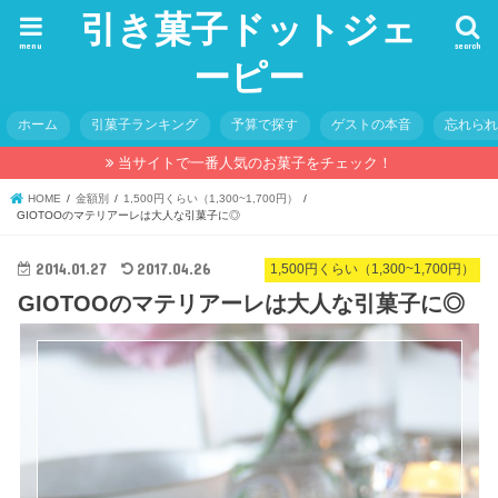
引き菓子ドットジェ
menu
search
ーピー
ホーム
引菓子ランキング
予算で探す
ゲストの本音
忘れら
当サイトで一番人気のお菓子をチェック！
HOME
金額別
1,500円くらい（1,300~1,700円）
GIOTOOのマテリアーレは大人な引菓子に◎
2014.01.27
2017.04.26
1,500円くらい（1,300~1,700円）
GIOTOOのマテリアーレは大人な引菓子に◎