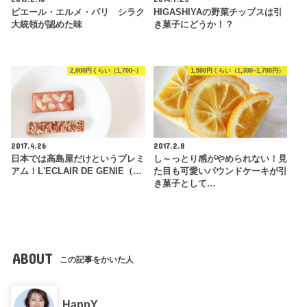
ピエール・エルメ・パリ シラク
HIGASHIYAの野菜チップスは引
大統領が認めた味
き菓子にどうか！？
2,000円くらい（1,700~）
1,500円くらい（1,300~1,700円）
2017.4.26
2017.2.8
日本では高島屋だけというプレミ
し～っとり感がやめられない！見
アム！L'ECLAIR DE GENIE（…
た目も可愛いパウンドケーキが引
き菓子として…
ABOUT
この記事をかいた人
HappY