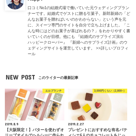
口コミNo1の結婚式場で働いていた元ウェディングプラン
ナーです。結婚式でゲストに贈る引菓子。新郎新婦の「ど
んなお菓子を贈ればいいのかわからない」という声を元
に、スイーツ専門のサイトを自分で立ち上げました。「こ
んな時にはどのお菓子が喜ばれるの？」をわかりやすく書
いていくのが目標。他にも
『結婚式のサプライズ演出
ハッピークローバー』
『新婦へのサプライズ計画』
のウ
ェディングサイトを運営しています。 >>
詳しいプロフィ
ール
NEW POST
このライターの最新記事
エルブランチ
3,000円くらい（2,800~）
2019.8.9
2019.2.27
【大阪限定！】バターを使わずオ
プレゼントにおすすめな有名パテ
リーブオイルでヘルシーに作られ
ィシエ6人のチョコレートをじっ