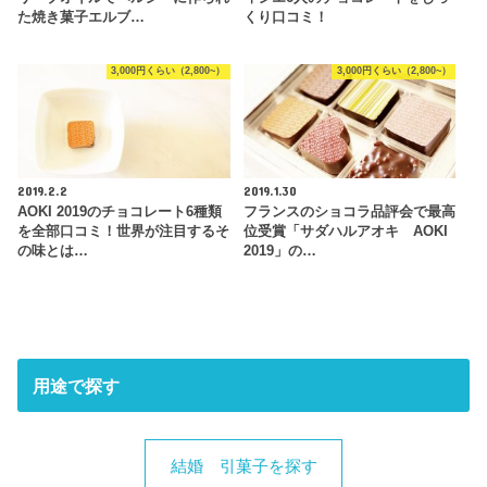
た焼き菓子エルブ…
くり口コミ！
3,000円くらい（2,800~）
3,000円くらい（2,800~）
2019.2.2
2019.1.30
AOKI 2019のチョコレート6種類
フランスのショコラ品評会で最高
を全部口コミ！世界が注目するそ
位受賞「サダハルアオキ AOKI
の味とは…
2019」の…
用途で探す
結婚 引菓子を探す