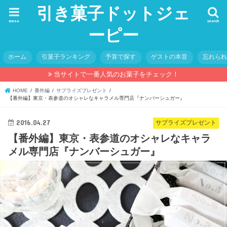
引き菓子ドットジェ
menu
search
ーピー
ホーム
引菓子ランキング
予算で探す
ゲストの本音
忘れら
当サイトで一番人気のお菓子をチェック！
HOME
番外編
サプライズプレゼント
【番外編】東京・表参道のオシャレなキャラメル専門店『ナンバーシュガー』
2016.04.27
サプライズプレゼント
【番外編】東京・表参道のオシャレなキャラ
メル専門店『ナンバーシュガー』