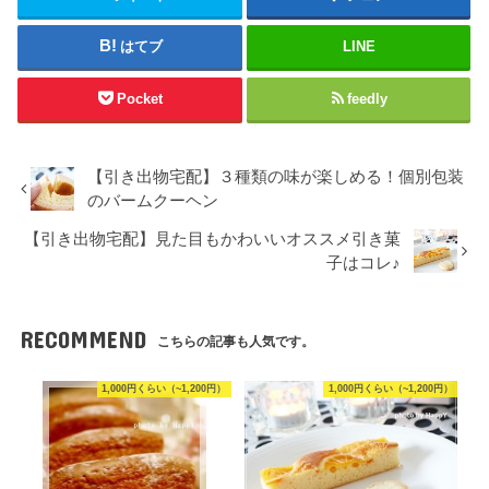
はてブ
LINE
Pocket
feedly
【引き出物宅配】３種類の味が楽しめる！個別包装
のバームクーヘン
【引き出物宅配】見た目もかわいいオススメ引き菓
子はコレ♪
RECOMMEND
こちらの記事も人気です。
1,000円くらい（~1,200円）
1,000円くらい（~1,200円）