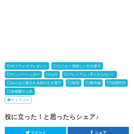
サプライズプレゼント
とにかく美味しい引き菓子
ナンバーシュガー
な行
プレミアム（手に入らない）
みんなに愛される味の引き菓子
味別
番外編
話題性別
首都圏で人気
キャラメル
役に立った！と思ったらシェア♪
ツイート
シェア