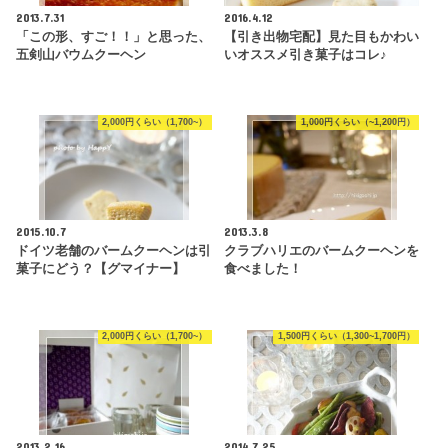
2013.7.31
2016.4.12
「この形、すご！！」と思った、
【引き出物宅配】見た目もかわい
五剣山バウムクーヘン
いオススメ引き菓子はコレ♪
2,000円くらい（1,700~）
1,000円くらい（~1,200円）
2015.10.7
2013.3.8
ドイツ老舗のバームクーヘンは引
クラブハリエのバームクーヘンを
菓子にどう？【グマイナー】
食べました！
2,000円くらい（1,700~）
1,500円くらい（1,300~1,700円）
2013.2.16
2014.7.25