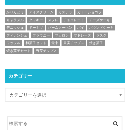
かりんとう
アイスクリーム
カステラ
ガトーショコラ
キャラメル
クッキー
スフレ
チョコレート
チーズケーキ
デニッシュ
ドーナツ
バームクーヘン
パイ
パウンドケーキ
フィナンシェ
ブラウニー
マカロン
マドレーヌ
ラスク
ワッフル
和菓子セット
最中
果実チップス
焼き菓子
焼き菓子セット
野菜チップス
カテゴリー